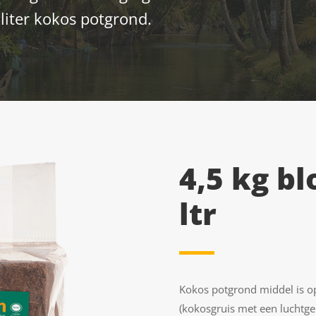
liter kokos potgrond.
4,5 kg bl
ltr
Kokos potgrond middel is op
(kokosgruis met een luchtg