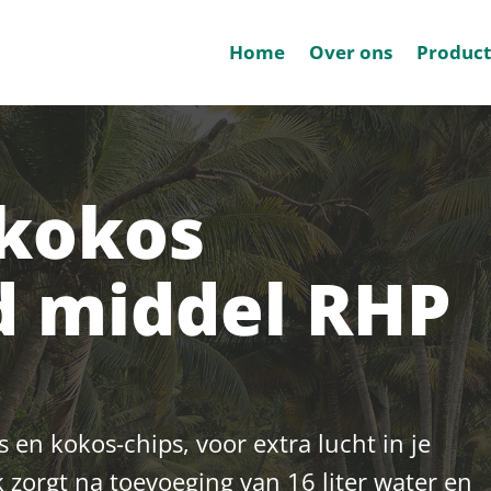
Home
Over ons
Produc
 kokos
d middel RHP
 en kokos-chips, voor extra lucht in je
k zorgt na toevoeging van 16 liter water en