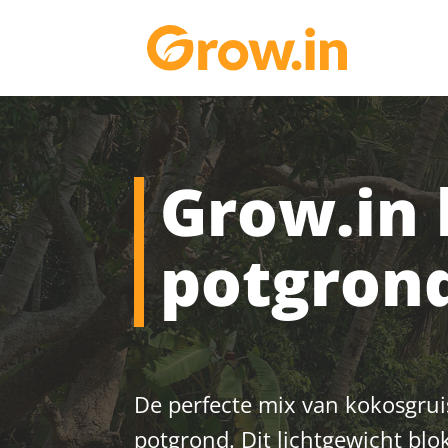
Grow.in
potgron
De perfecte mix van kokosgruis
potgrond. Dit lichtgewicht blo