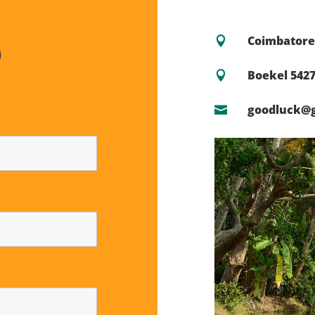
p
Coimbatore 

Boekel 542

goodluck@
